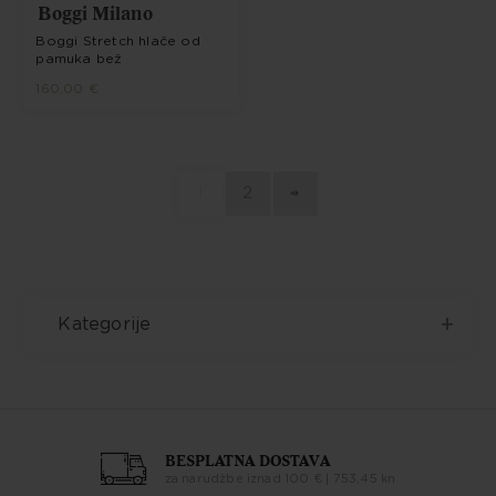
Boggi Milano
Boggi Stretch hlače od
pamuka bež
160,00 €
1
2
Kategorije
BESPLATNA DOSTAVA
za narudžbe iznad 100 € | 753,45 kn