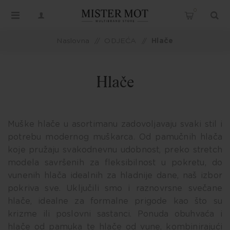
0
Naslovna
/
ODJEĆA
/
Hlače
Hlače
Muške hlače u asortimanu zadovoljavaju svaki stil i
potrebu modernog muškarca. Od pamučnih hlača
koje pružaju svakodnevnu udobnost, preko stretch
modela savršenih za fleksibilnost u pokretu, do
vunenih hlača idealnih za hladnije dane, naš izbor
pokriva sve. Uključili smo i raznovrsne svečane
hlače, idealne za formalne prigode kao što su
krizme ili poslovni sastanci. Ponuda obuhvaća i
hlače od pamuka te hlače od vune, kombinirajući