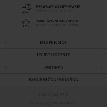
WHATSAPP SAVJETOVANJE
kod kupnje jedan na jedan
EKSKLUZIVNI ZASTUPNIK
Tagliatore, Corneilliani, Santoni...
MISTER MOT
UVJETI KUPNJE
Moj račun
KORISNIČKA PODRŠKA
+385 1 653 9401
webshop@mistermot.com