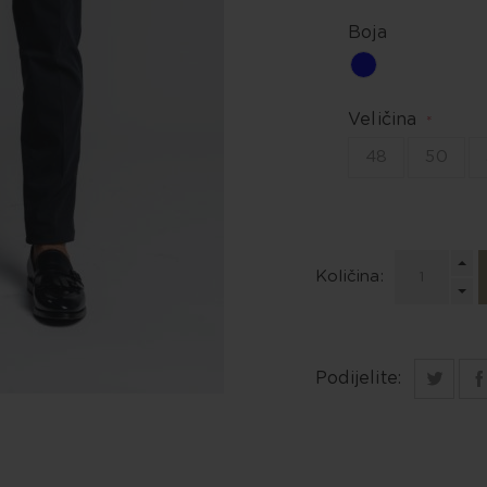
Boja
Veličina
*
48
50
Količina:
Podijelite: