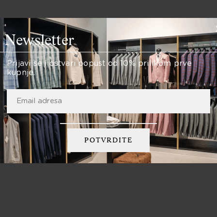
Newsletter
Specifikacije proizvoda
Prijavi se i ostvari popust od 10% prilikom prve
kupnje.
D
PT Torino