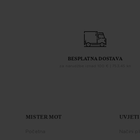
BESPLATNA DOSTAVA
za narudžbe iznad 100 € | 753,45 kn
MISTER MOT
UVJETI
Početna
Načini p