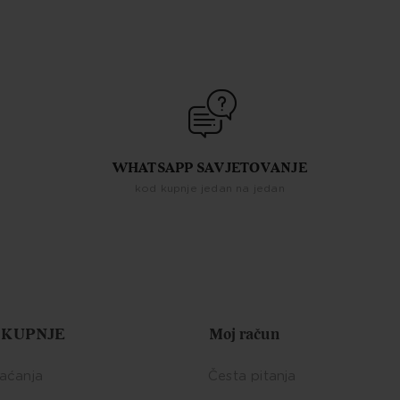
WHATSAPP SAVJETOVANJE
kod kupnje jedan na jedan
 KUPNJE
Moj račun
laćanja
Česta pitanja