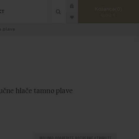
Košarica
0
KT
0,00 €
 plave
čne hlače tamno plave
MOLIMO ODABERITE POTREBNE ATRIBUTE