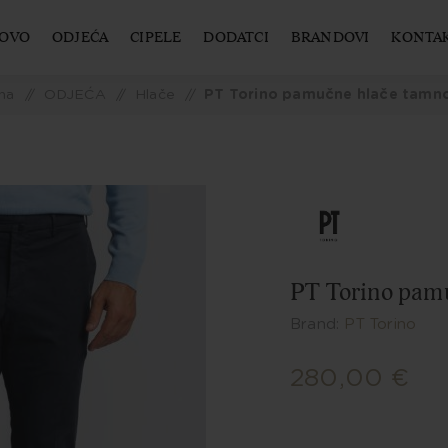
OVO
ODJEĆA
CIPELE
DODATCI
BRANDOVI
KONTA
na
/
ODJEĆA
/
Hlače
/
PT Torino pamučne hlače tamno
PT Torino pamu
Brand:
PT Torino
280,00 €