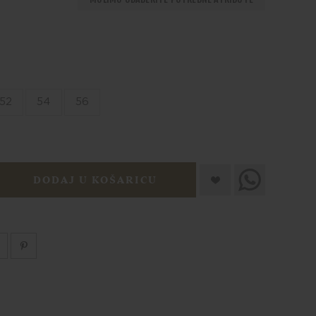
52
54
56
DODAJ U KOŠARICU