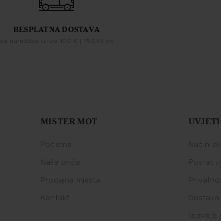
BESPLATNA DOSTAVA
za narudžbe iznad 100 € | 753,45 kn
MISTER MOT
UVJETI
Početna
Načini p
Naša priča
Povrat i
Prodajna mjesta
Privatno
Kontakt
Dostava 
Izjava o 