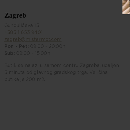
Zagreb
Gundulićeva 15
+385 1 653 9401
zagreb@mistermot.com
Pon - Pet:
09:00 - 20:00h
Sub:
09:00 - 15:00h
Butik se nalazi u samom centru Zagreba, udaljen
5 minuta od glavnog gradskog trga. Veličina
butika je 200 m2.