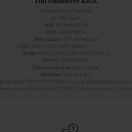
Tim commerce d.o.o.
Domovinskog Rata 39,
21 000 Split
OIB:
81504608108
MBS:
060125874
Žiro račun:
OTP Banka d.d.
HR65 2407 0001 1005 5894 3
IBAN:
HR65 2407 0001 1005 5894 3
SWIFT:
OTPVHR2X
Članovi uprave:
Mario Jukić
Direktor:
Mario Jukić
l:
Društvo TIM COMMERCE d.o.o. je registrirano kod Trg.
Temeljni kapital iznosi 231.900,00 kn uplaćen u cIjelosti