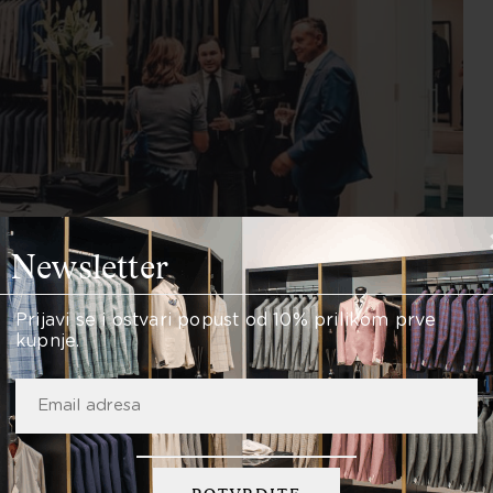
Newsletter
Prijavi se i ostvari popust od 10% prilikom prve
kupnje.