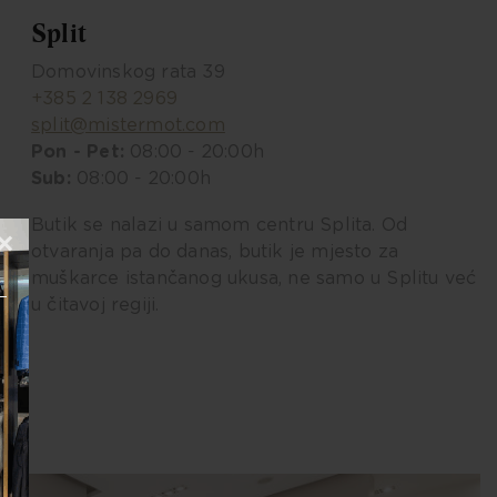
Split
Domovinskog rata 39
+385 2 138 2969
split@mistermot.com
Pon - Pet:
08:00 - 20:00h
Sub:
08:00 - 20:00h
Butik se nalazi u samom centru Splita. Od
×
otvaranja pa do danas, butik je mjesto za
muškarce istančanog ukusa, ne samo u Splitu već
u čitavoj regiji.