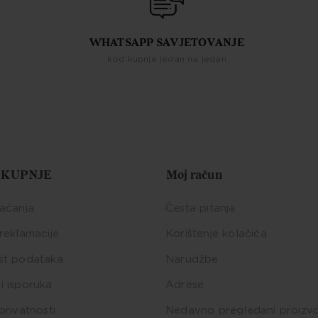
WHATSAPP SAVJETOVANJE
kod kupnje jedan na jedan
 KUPNJE
Moj račun
laćanja
Česta pitanja
 reklamacije
Korištenje kolačića
st podataka
Narudžbe
i isporuka
Adrese
privatnosti
Nedavno pregledani proizv