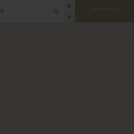
Košarica
0
KT
0,00 €