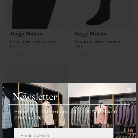
Boggi Milano
Boggi Milano
Boggi pamučne čarape
Boggi pamučne čarape
bordo
crne
25,00 €
25,00 €
×
Newsletter
Prijavi se i ostvari popust od 10% prilikom
prve kupnje.