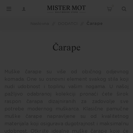
0
Naslovna
/
DODATCI
/
Čarape
Čarape
Muške čarape su više od običnog odjevnog
komada. One su osnovni element svakog stila koji
nudi udobnost i toplinu vašim nogama. U našoj
pažljivo odabranoj kolekciji pronaći ćete širok
raspon čarapa dizajniranih za zadovolje sve
potrebe modernog muškarca. Klasične pamučne
muške čarape napravljene su od kvalitetnog
materijala koji osigurava dugotrajnost i maksimalnu
udobnost. Otkrijte idealne muške čarape koje će