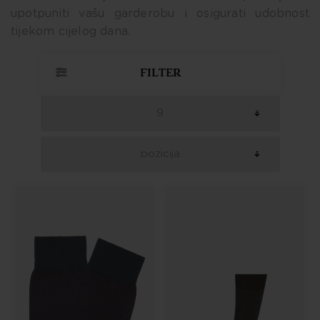
upotpuniti vašu garderobu i osigurati udobnost
tijekom cijelog dana.
FILTER