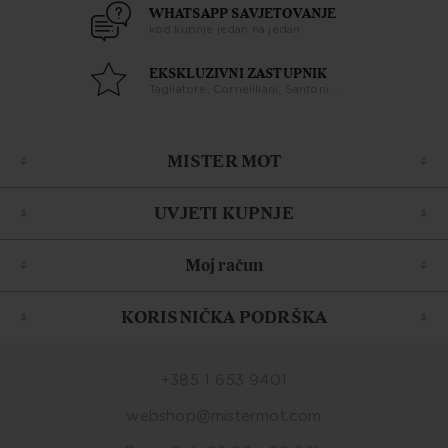
WHATSAPP SAVJETOVANJE
kod kupnje jedan na jedan
EKSKLUZIVNI ZASTUPNIK
Tagliatore, Corneilliani, Santoni...
MISTER MOT
UVJETI KUPNJE
Moj račun
KORISNIČKA PODRŠKA
+385 1 653 9401
webshop@mistermot.com