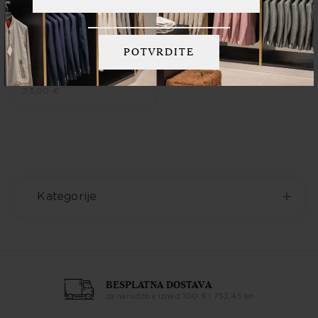
Boggi Milano
Boggi čarape od
organskog pamuka crne
23,00 €
Kategorije
BESPLATNA DOSTAVA
za narudžbe iznad 100 € | 753,45 kn