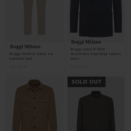
Boggi Milano
Boggi Milano
Boggi sako B-Tech
Boggi Stretch hlače od
dvostruko kopčanje tamno
pamuka bež
plavi
160,00 €
530,00 €