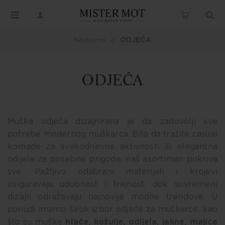
0
Naslovna
/
ODJEĆA
ODJEĆA
Muška odjeća dizajnirana je da zadovolji sve
potrebe modernog muškarca. Bilo da tražite casual
komade za svakodnevne aktivnosti ili elegantna
odijela za posebne prigode, naš asortiman pokriva
sve. Pažljivo odabrani materijali i krojevi
osiguravaju udobnost i trajnost, dok suvremeni
dizajn odražavaju najnovije modne trendove. U
ponudi imamo širok izbor odjeće za muškarce, kao
što su muške
hlače
,
košulje
,
odijela
,
jakne
,
majice