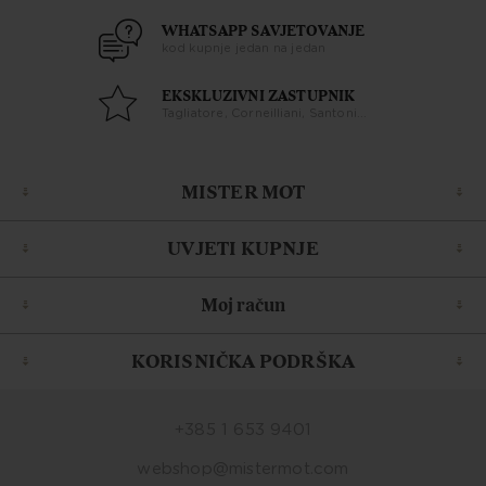
WHATSAPP SAVJETOVANJE
kod kupnje jedan na jedan
EKSKLUZIVNI ZASTUPNIK
Tagliatore, Corneilliani, Santoni...
MISTER MOT
UVJETI KUPNJE
Moj račun
KORISNIČKA PODRŠKA
+385 1 653 9401
webshop@mistermot.com