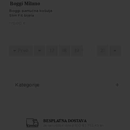
Boggi Milano
Boggi pamučna košulja
Slim Fit bijela
170,00 €
Prvo
17
18
19
20
21
Kategorije
BESPLATNA DOSTAVA
za narudžbe iznad 100 € | 753,45 kn