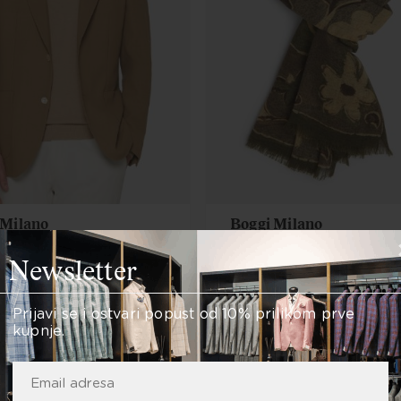
 Milano
Boggi Milano
uneni sako Cernobbio
Boggi vuneni šal s printom
Newsletter
maslinasti
 €
90,00 €
Prijavi se i ostvari popust od 10% prilikom prve
kupnje.