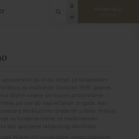
Košarica
0
KT
0,00 €
no
 sposobnosti da izrazi strast za talijanskom
 brendova za muškarce. Osnovan 1939. godine,
a diljem svijeta, po svojim proizvodima
mala, pa sve do najsvečanijih prigoda. Kao
esoara ekskluzivno izrađenih u Italiji. Pristup
koje su fundamentalne za međunarodni
 bez gubljenja talijanskog identiteta.
Boggi Milano stil univerzalno prepoznatljivim.