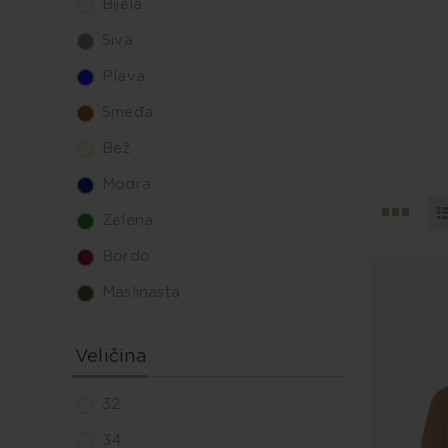
Bijela
Siva
Plava
Smeđa
Bež
Modra
Zelena
Bordo
Maslinasta
Veličina
32
34