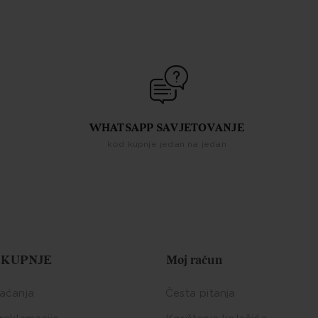
WHATSAPP SAVJETOVANJE
kod kupnje jedan na jedan
 KUPNJE
Moj račun
laćanja
Česta pitanja