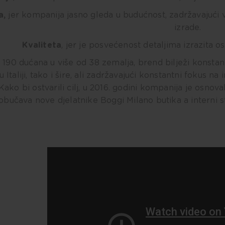
a,
jer kompanija jasno gleda u budućnost, zadržavajući 
izrade.
Kvaliteta
, jer je posvećenost detaljima izrazita
190 dućana u više od 38 zemalja, brend bilježi konstantni 
 Italiji, tako i šire, ali zadržavajući konstantni fokus na i
Kako bi ostvarili cilj, u 2016. godini kompanija je osnov
obučava nove djelatnike Boggi Milano butika a interni s