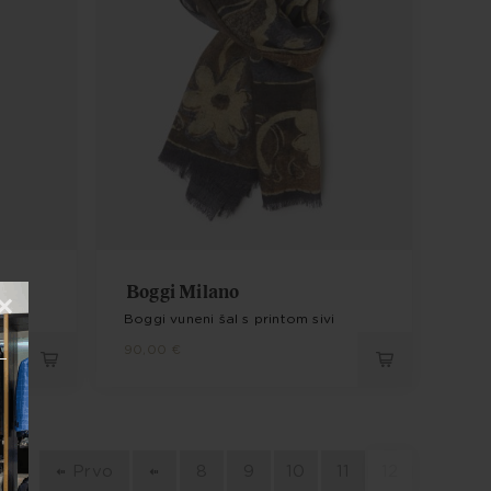
Boggi Milano
×
Boggi vuneni šal s printom sivi
90,00 €
Prvo
8
9
10
11
12