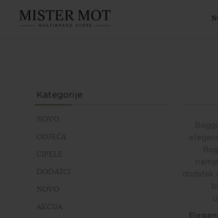
N
Kategorije
NOVO
Boggi
ODJEĆA
eleganc
Bog
CIPELE
namje
DODATCI
dodatak n
b
NOVO
u
AKCIJA
Elegan