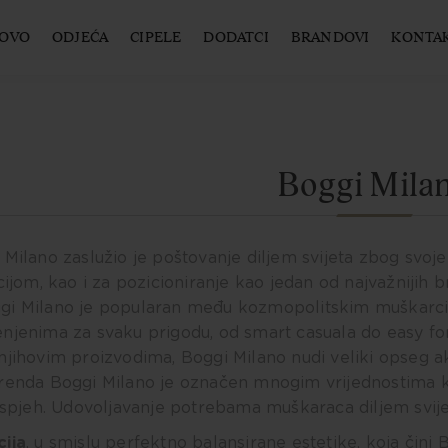
OVO
ODJEĆA
CIPELE
DODATCI
BRANDOVI
KONTA
Boggi Mila
 Milano zaslužio je poštovanje diljem svijeta zbog svoje
ijom, kao i za pozicioniranje kao jedan od najvažnijih
gi Milano je popularan među kozmopolitskim muškarcim
njenima za svaku prigodu, od smart casuala do easy for
jihovim proizvodima, Boggi Milano nudi veliki opseg aks
renda Boggi Milano je označen mnogim vrijednostima 
spjeh. Udovoljavanje potrebama muškaraca diljem svijeta
cija
, u smislu perfektno balansirane estetike, koja čini 