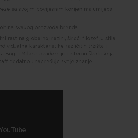
veze sa svojim povijesnim korijenima umijeća
 osobina svakog prozvoda brenda.
rast na globalnoj razini, šireći filozofiju stila
ndividualne karakteristike različitih tržišta i
ala Boggi Milano akademiju i internu školu koja
taff dodatno unapređuje svoje znanje.