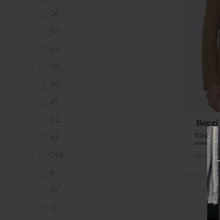
36
52
54
58
40
41
42
Boggi
Boggi v
43
smeđi
UNI
450,00
8
10
11