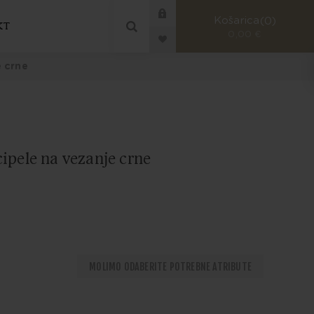
Košarica
0
KT
0,00 €
e crne
ipele na vezanje crne
MOLIMO ODABERITE POTREBNE ATRIBUTE