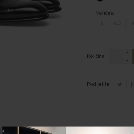
Veličina
*
8
8,5
Količina:
Podijelite:
Specifikacije proizvoda