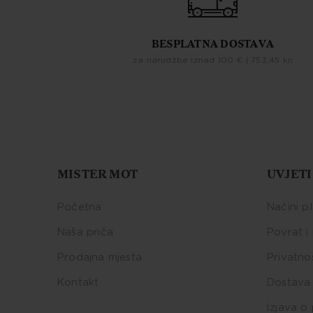
BESPLATNA DOSTAVA
za narudžbe iznad 100 € | 753,45 kn
MISTER MOT
UVJETI
Početna
Načini p
Naša priča
Povrat i
Prodajna mjesta
Privatno
Kontakt
Dostava 
Izjava o 