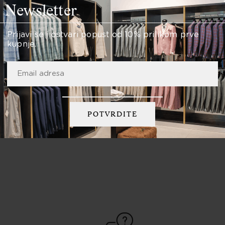
Newsletter
Prijavi se i ostvari popust od 10% prilikom prve
kupnje.
D
Santoni