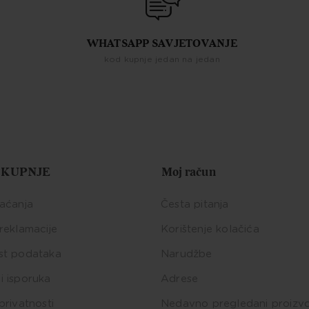
WHATSAPP SAVJETOVANJE
kod kupnje jedan na jedan
 KUPNJE
Moj račun
laćanja
Česta pitanja
 reklamacije
Korištenje kolačića
st podataka
Narudžbe
i isporuka
Adrese
privatnosti
Nedavno pregledani proizv