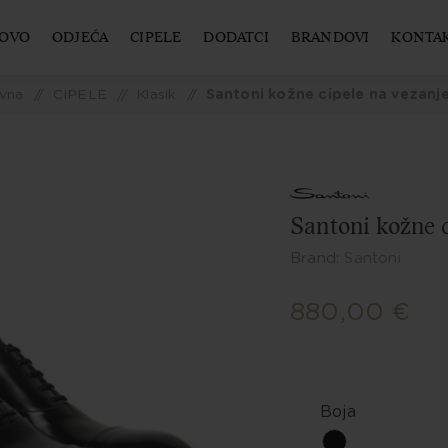
OVO
ODJEĆA
CIPELE
DODATCI
BRANDOVI
KONTA
vna
/
CIPELE
/
Klasik
/
Santoni kožne cipele na vezanj
Santoni kožne c
Brand:
Santoni
880,00 €
Boja