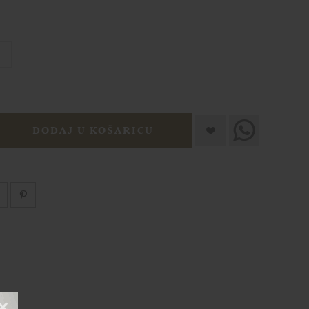
9
DODAJ U KOŠARICU
×