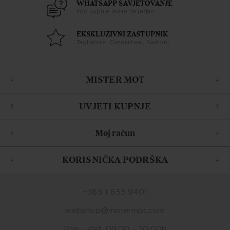
WHATSAPP SAVJETOVANJE
kod kupnje jedan na jedan
EKSKLUZIVNI ZASTUPNIK
Tagliatore, Corneilliani, Santoni...
MISTER MOT
UVJETI KUPNJE
Moj račun
KORISNIČKA PODRŠKA
+385 1 653 9401
webshop@mistermot.com
Pon - Pet: 09:00 - 20:00h