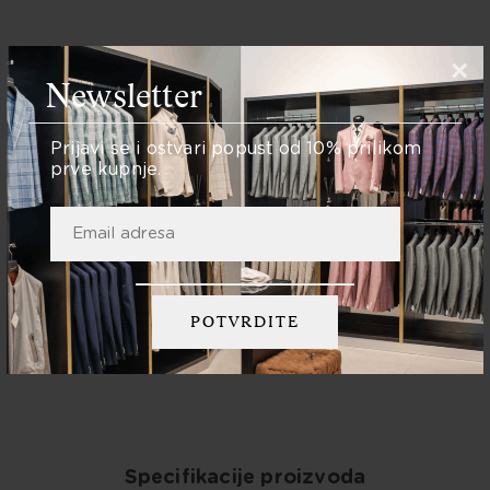
×
Newsletter
Količina:
Prijavi se i ostvari popust od 10% prilikom
DODAJ U KOŠARICU
prve kupnje.
Podijelite:
Specifikacije proizvoda