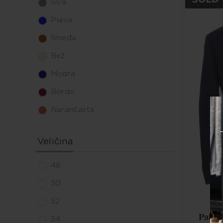
Siva
Plava
Smeđa
Bež
Modra
Bordo
Narančasta
Veličina
48
50
52
Pal Zi
54