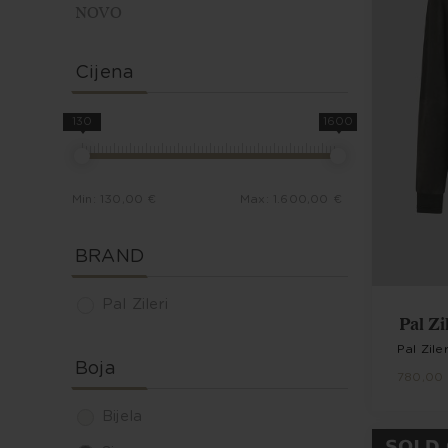
NOVO
Cijena
130
1600
Min:
130,00 €
Max:
1.600,00 €
BRAND
Pal Zileri
Pal Zi
Pal Zil
Boja
780,00
Bijela