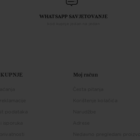
WHATSAPP SAVJETOVANJE
kod kupnje jedan na jedan
 KUPNJE
Moj račun
laćanja
Česta pitanja
 reklamacije
Korištenje kolačića
st podataka
Narudžbe
i isporuka
Adrese
privatnosti
Nedavno pregledani proizv