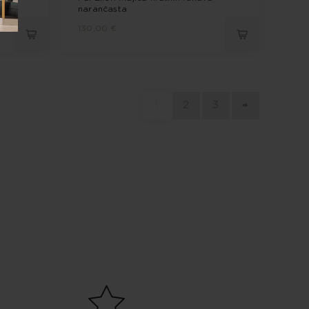
narančasta
130,00 €
1
2
3