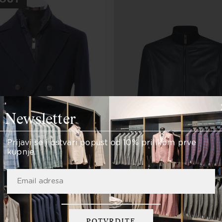
Newsletter
Prijavi se i ostvari popust od 10% prilikom prve
kupnje.
Pal Zileri
leri
Pal Zileri kožna bomber jakna