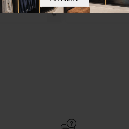
ri kaput modri
tamno plava
 €
1.600,00 €