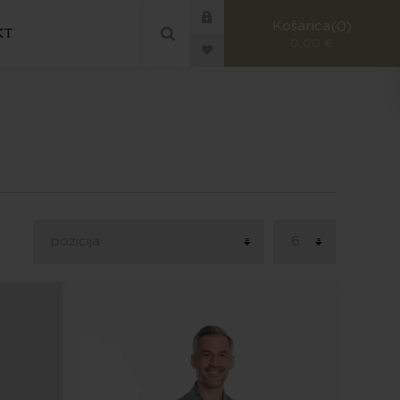
Košarica
0
KT
0,00 €