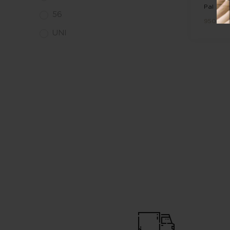
Pal Zile
56
950,00
UNI