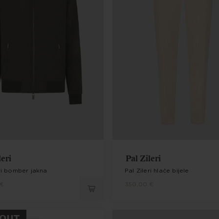
leri
Pal Zileri
eri bomber jakna
Pal Zileri hlače bijele
 €
350,00 €