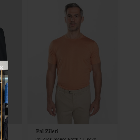
×
Pal Zileri
Pal Zileri majica kratkih rukava