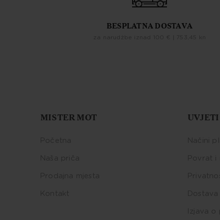
BESPLATNA DOSTAVA
za narudžbe iznad 100 € | 753,45 kn
MISTER MOT
UVJETI
Početna
Načini p
Naša priča
Povrat i
Prodajna mjesta
Privatno
Kontakt
Dostava 
Izjava o 