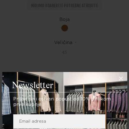
MOLIMO ODABERITE POTREBNE ATRIBUTE
Boja
Veličina
*
45
×
Newsletter
Količina:
Prijavi se i ostvari popust od 10% prilikom
DODAJ U KOŠARICU
prve kupnje.