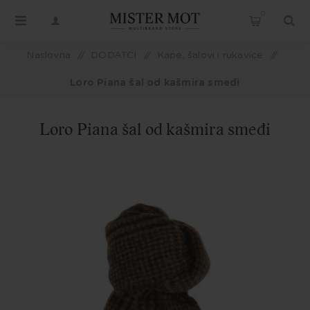
0
Naslovna
/
DODATCI
/
Kape, šalovi i rukavice
/
Loro Piana šal od kašmira smeđi
Loro Piana šal od kašmira smeđi