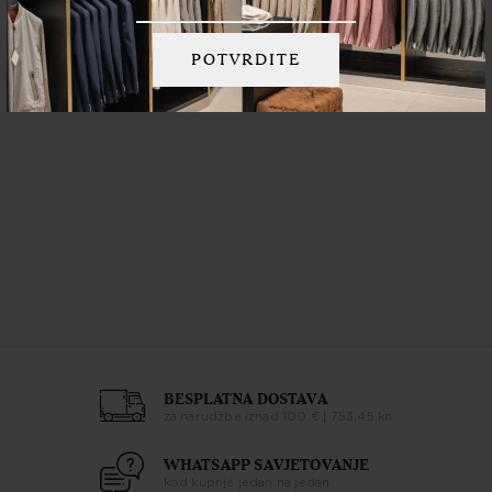
Podijelite:
BESPLATNA DOSTAVA
za narudžbe iznad 100 € | 753,45 kn
WHATSAPP SAVJETOVANJE
kod kupnje jedan na jedan