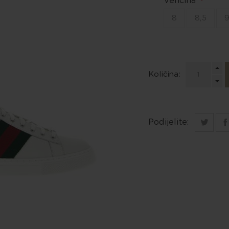
Veličina
*
8
8,5
Količina:
Podijelite: