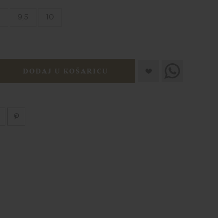
9
9,5
10
DODAJ U KOŠARICU