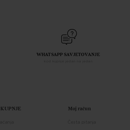
WHATSAPP SAVJETOVANJE
kod kupnje jedan na jedan
 KUPNJE
Moj račun
laćanja
Česta pitanja