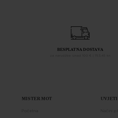
BESPLATNA DOSTAVA
za narudžbe iznad 100 € | 753,45 kn
MISTER MOT
UVJETI
Početna
Načini p