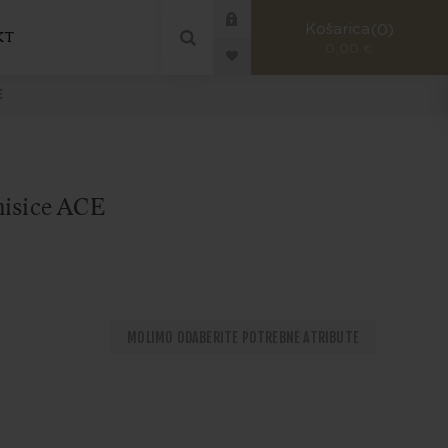
Košarica
0
KT
0,00 €
E
nisice ACE
MOLIMO ODABERITE POTREBNE ATRIBUTE