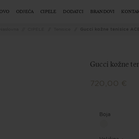
OVO
ODJEĆA
CIPELE
DODATCI
BRANDOVI
KONTA
Naslovna
/
CIPELE
/
Tenisice
/
Gucci kožne tenisice AC
Gucci kožne te
720,00 €
Boja