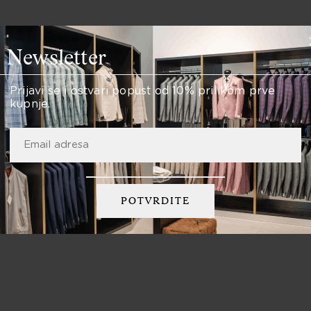
Newsletter
Specifikacije proizvoda
Prijavi se i ostvari popust od 10% prilikom prve
kupnje.
D
Gucci