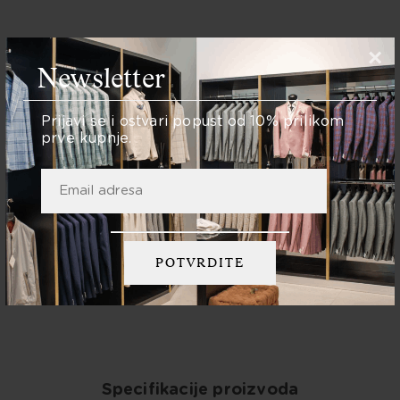
×
Newsletter
Količina:
Prijavi se i ostvari popust od 10% prilikom
DODAJ U KOŠARICU
prve kupnje.
Podijelite:
Specifikacije proizvoda