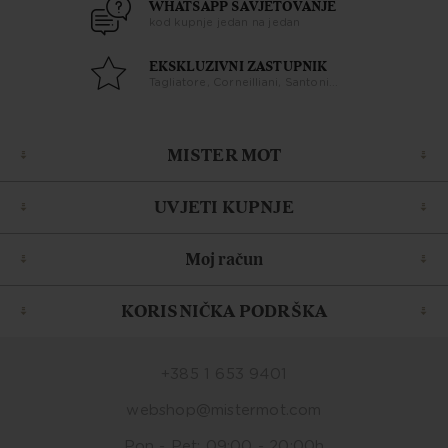
WHATSAPP SAVJETOVANJE
kod kupnje jedan na jedan
EKSKLUZIVNI ZASTUPNIK
Tagliatore, Corneilliani, Santoni...
MISTER MOT
UVJETI KUPNJE
Moj račun
KORISNIČKA PODRŠKA
+385 1 653 9401
webshop@mistermot.com
Pon - Pet: 09:00 - 20:00h