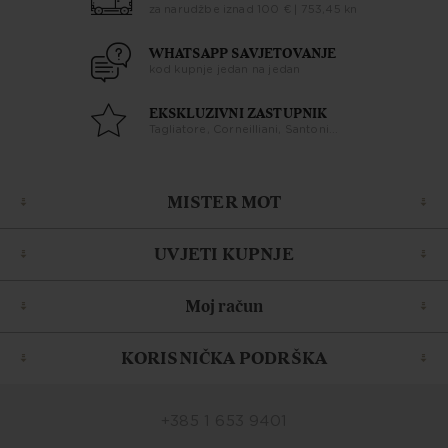
za narudžbe iznad 100 € | 753,45 kn
WHATSAPP SAVJETOVANJE
kod kupnje jedan na jedan
EKSKLUZIVNI ZASTUPNIK
Tagliatore, Corneilliani, Santoni...
MISTER MOT
UVJETI KUPNJE
Moj račun
KORISNIČKA PODRŠKA
+385 1 653 9401