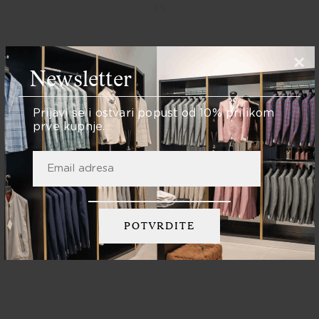
45
×
Newsletter
Količina:
Prijavi se i ostvari popust od 10% prilikom
prve kupnje.
DODAJ U KOŠARICU
Podijelite: