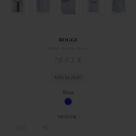
Brand:
Boggi Milano
79,63 €
NEMA NA ZALIHI
Boja
Veličina
*
40
41
42
43
44