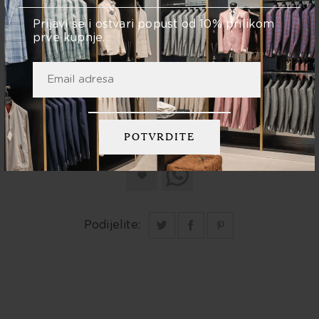
54
52
56
58
50
Prijavi se i ostvari popust od 10% prilikom
prve kupnje.
Količina:
DODAJ U KOŠARICU
Podijelite: