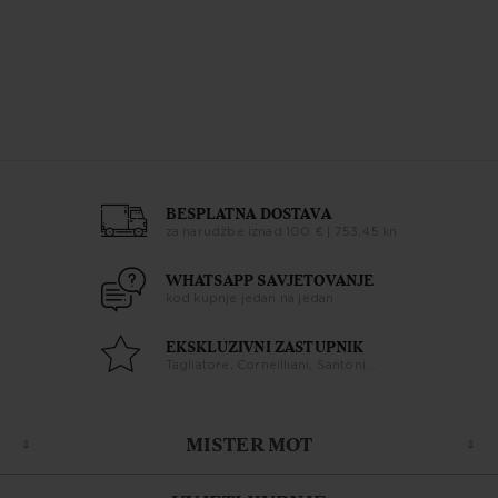
BESPLATNA DOSTAVA
za narudžbe iznad 100 € | 753,45 kn
WHATSAPP SAVJETOVANJE
kod kupnje jedan na jedan
EKSKLUZIVNI ZASTUPNIK
Tagliatore, Corneilliani, Santoni...
MISTER MOT