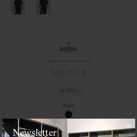
Brand:
Barba Napoli
240,00 €
NA ZALIHI
Boja
×
Newsletter
Veličina
*