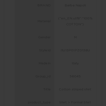
BRAND
Barba Napoli
{"en_EN.utf8":"100%
Material
COTTON"}
Gender
M
StyleId
I1U13P01PZ0138U
MadeIn
Italy
Group_id
56045
Title
Cotton striped shirt
product_type
Shirt > Formal Shirt