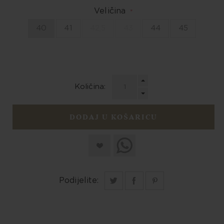
Veličina
*
40
41
42,5
43
44
45
Količina:
DODAJ U KOŠARICU
Podijelite: