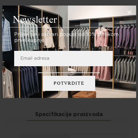
×
Newsletter
Opis
Prijavi se i ostvari popust od 10% prilikom
prve kupnje.
Mother of pearl gumbiOkrugle
manžeteFit: Semi-slimRučno
proizvedeno u ItalijiSastav: 100%
pamuk
Specifikacije proizvoda