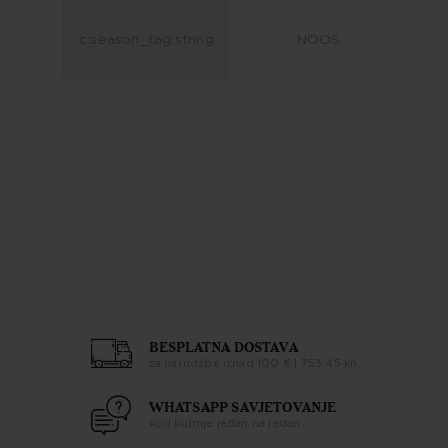
c:season_tag:string
NOOS
BESPLATNA DOSTAVA
za narudžbe iznad 100 € | 753,45 kn
WHATSAPP SAVJETOVANJE
kod kupnje jedan na jedan